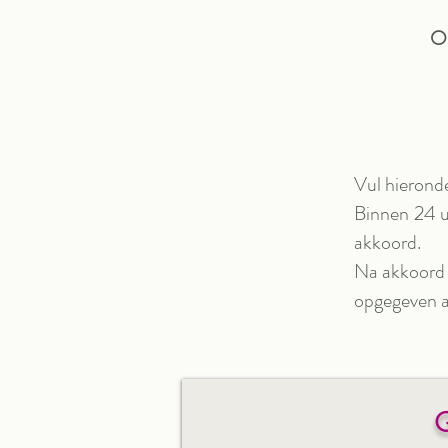
Op
Vul hierond
Binnen 24 u
akkoord.
Na akkoord 
opgegeven a