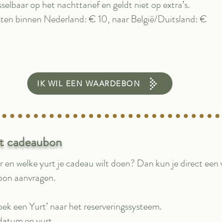
selbaar op het nachttarief en geldt niet op extra’s.
ten binnen Nederland: € 10, naar België/Duitsland: €
IK WIL EEN WAARDEBON
et cadeaubon
 en welke yurt je cadeau wilt doen? Dan kun je direct een v
bon aanvragen.
ek een Yurt’ naar het reserveringssysteem.
datum en yurt.