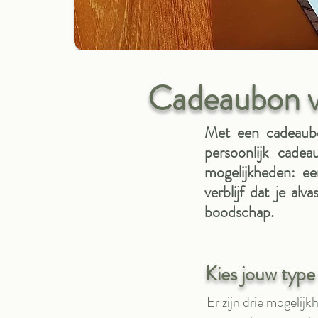
Cadeaubon vo
Met een cadeaubon
persoonlijk cadea
mogelijkheden: ee
verblijf dat je al
boodschap.
Kies jouw typ
Er zijn drie mogelij