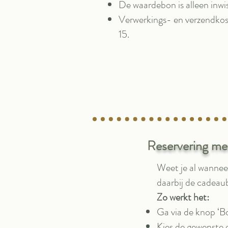
De waardebon is alleen inwis
Verwerkings- en verzendkos
15.
R
eservering m
Weet je al wanneer
daarbij de cadeau
Zo werkt het:
Ga via de knop ‘Bo
Kies de gewenste 