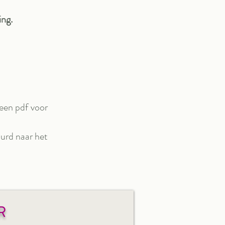
ing.
.
 een pdf voor
urd naar het
R