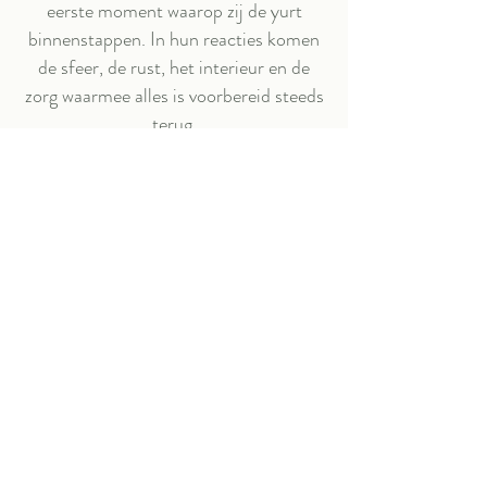
eerste moment waarop zij de yurt
binnenstappen. In hun reacties komen
de sfeer, de rust, het interieur en de
zorg waarmee alles is voorbereid steeds
terug.
Yvon en Stan verbleven een
weekend in Venus
“Wat een droomplek! De yurt is zo
mooi ingericht en alles is met zoveel
liefde en aandacht samengesteld. De
perfecte plek om tot rust te komen.
Hemels bed, vuurtje, keuken met alles
erop en eraan!”
Sander en Manon sliepen
een nachtje in Orion