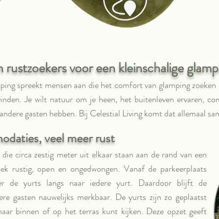
rustzoekers voor een kleinschalige glamp
ping spreekt mensen aan die het comfort van glamping zoeken en
vinden. Je wilt natuur om je heen, het buitenleven ervaren, co
andere gasten hebben. Bij Celestial Living komt dat allemaal sa
daties, veel meer rust
 die circa zestig meter uit elkaar staan aan de rand van een
plek rustig, open en ongedwongen. Vanaf de parkeerplaats
r de yurts langs naar iedere yurt. Daardoor blijft de
re gasten nauwelijks merkbaar. De yurts zijn zo geplaatst
 naar binnen of op het terras kunt kijken. Deze opzet geeft