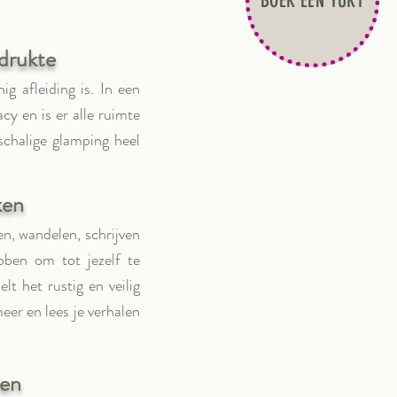
BOEK EEN YURT
 drukte
g afleiding is. In een
cy en is er alle ruimte
chalige glamping heel
ken
zen, wandelen, schrijven
ben om tot jezelf te
lt het rustig en veilig
eer en lees je verhalen
den