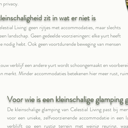
n privacy.
einschaligheid zit in wat er niet is
elestial Living: geen rijtjes met accommodaties, maar slechts
n een landschap. Geen gedeelde voorzieningen: elke yurt heeft
e je nodig hebt. Ook geen voortdurende beweging van mensen
 jouw verblijf een andere yurt wordt schoongemaakt en voorbere
 van merkt. Minder accommodaties betekenen hier meer rust, ruim
Voor wie is een kleinschalige glamping 
De kleinschalige glamping van Celestial Living past bij me
voor een unieke, zelfvoorzienende accommodatie in een la
verblijft op een rustig terrein met weinig reuring, wa