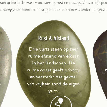
hap kies je bewust voor ruimte, rust en privacy. Zo verblijf je 
lamping waar comfort en vrijheid samenkomen, zonder parkgevoe
Rust & Afstand
et
Drie yurts staan op zeer
 -
ruime afstand van elkaar
in het landschap. De
e
ruime opzet geeft privacy
en versterkt het gevoel
.
van vrijheid rond de eigen
yurt.