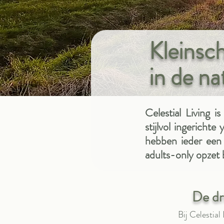
Kleinsc
in de na
Celestial Living i
stijlvol ingericht
hebben ieder een e
adults-only opzet 
De dr
Bij Celestial