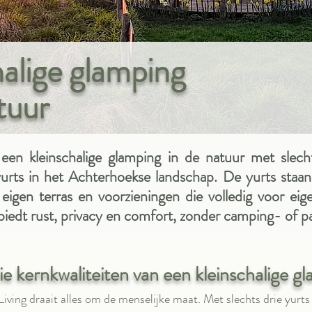
halige glamping
tuur
s een kleinschalige glamping in de natuur met slecht
e yurts in het Achterhoekse landschap. De yurts staan
igen terras en voorzieningen die volledig voor eige
biedt rust, privacy en comfort, zonder camping- of p
ie kernkwaliteiten van een kleinschalige g
 Living draait alles om de menselijke maat. Met slechts drie yurts