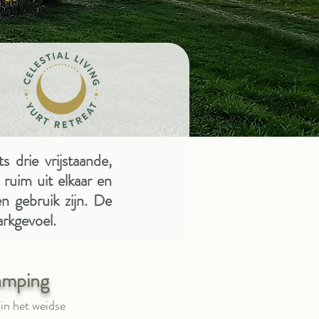
s drie vrijstaande,
 ruim uit elkaar en
n gebruik zijn. De
arkgevoel.
lamping
 in het weidse