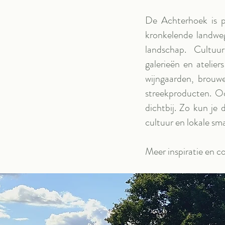
De Achterhoek is pr
kronkelende landweg
landschap. Cultuu
galerieën en atelier
wijngaarden, brouwe
streekproducten. Oo
dichtbij. Zo kun je 
cultuur en lokale sm
Meer inspiratie en c